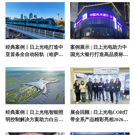
经典案例丨日上光电打造中
案例展示 | 日上光电助力中
亚首条全自动轻轨（哈萨克
国光大银行打造高品质标识
斯坦阿斯塔纳轻轨）标识照
照明
明新标杆
经典案例丨日上光电智能照
展会回顾 | 日上光电COB灯
明控制解决方案助力白云机
带全系产品精彩亮相2026法
场T3航站楼广告照明
兰克福照明展