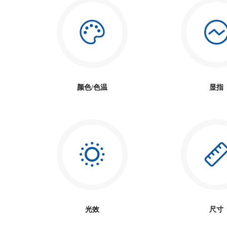
颜色/色温
显指
光效
尺寸