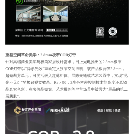
重塑空间革命美学：2.8mm极窄COB灯带
针对高端商业美陈与极简家居设计需求，日上光电推出的2.8mm极窄
COB灯带以“隐形光效”重新定义狭窄空间照明。该产品板宽仅2.8mm，
超短裁剪单元，可灵活嵌入超薄柜体、展陈夹缝或艺术装置中，实现“见
光不见灯”的极致视觉效果。Ra＞90，3步色容差控制技术能高度还原物
品真实色彩，在奢侈品橱窗、艺术展陈等严苛场景中被誉为“展品的第二
层肌肤”。