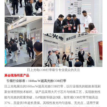
日上光电COB灯带吸引专业观众的关注
展会现场明星产品
引领行业标准：160lm/W超高光效COB灯带
日上光电展出的160lm/W超高光效COB灯带，以行业领先的能效表现刷
新全球照明技术标杆。该产品采用大尺寸芯片与特殊工艺，实现散热性
能与光效的双重突破，ErP能效等级达D级，较常规COB灯带节能高达
37%，且提供5年超长质保。其线性发光均匀连续、无光点，适用于家