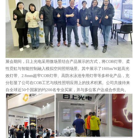
展会期间，日上光电采用微场景结合产品展示的方式，将COB灯带、柔
性霓虹与智能控制融入模拟空间照明场景。其中展示了160lm/W超高光
效灯带、2.8mm超窄COB灯带、高防水泳池专用灯带等多样化产品，充
分彰显了公司在COB工艺与线性照明应用上的技术积累。公司共接待来
自全球近50个国家的约200名专业买家，并与多位客户达成合作意向。