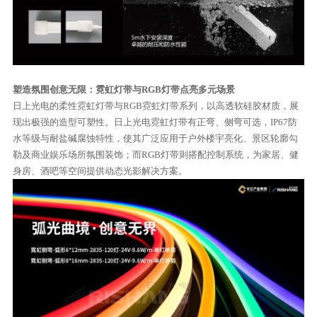
塑造氛围创意无限：霓虹灯带与RGB灯带点亮多元场景
日上光电的柔性霓虹灯带与RGB霓虹灯带系列，以高透软硅胶材质，展
现出极强的造型可塑性。日上光电霓虹灯带有正弯、侧弯可选，IP67防
水等级与耐盐碱腐蚀特性，使其广泛应用于户外楼宇亮化、景区轮廓勾
勒及商业娱乐场所氛围装饰；而RGB灯带则搭配控制系统，为家居、健
身房、酒吧等空间提供动态光影解决方案。